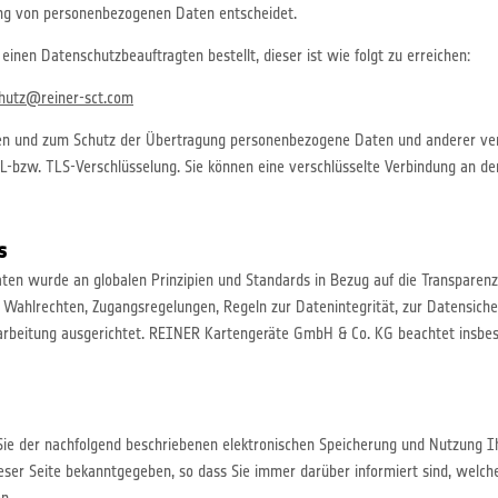
ung von personenbezogenen Daten entscheidet.
einen Datenschutzbeauftragten bestellt, dieser ist wie folgt zu erreichen:
hutz@reiner-sct.com
en und zum Schutz der Übertragung personenbezogene Daten und anderer vertr
L-bzw. TLS-Verschlüsselung. Sie können eine verschlüsselte Verbindung an der
s
n wurde an globalen Prinzipien und Standards in Bezug auf die Transparen
Wahlrechten, Zugangsregelungen, Regeln zur Datenintegrität, zur Datensiche
rbeitung ausgerichtet. REINER Kartengeräte GmbH & Co. KG beachtet insbe
ie der nachfolgend beschriebenen elektronischen Speicherung und Nutzung I
eser Seite bekanntgegeben, so dass Sie immer darüber informiert sind, wel