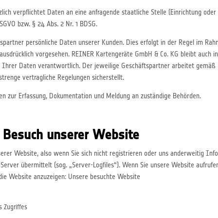
lich verpflichtet Daten an eine anfragende staatliche Stelle (Einrichtung ode
 DSGVO bzw. § 24 Abs. 2 Nr. 1 BDSG.
spartner persönliche Daten unserer Kunden. Dies erfolgt in der Regel im Rahm
h ausdrücklich vorgesehen. REINER Kartengeräte GmbH & Co. KG bleibt auch i
tz Ihrer Daten verantwortlich. Der jeweilige Geschäftspartner arbeitet gem
renge vertragliche Regelungen sicherstellt.
chten zur Erfassung, Dokumentation und Meldung an zuständige Behörden.
 Besuch unserer Website
erer Website, also wenn Sie sich nicht registrieren oder uns anderweitig Inf
Server übermittelt (sog. „Server-Logfiles“). Wenn Sie unsere Website aufrufen
 die Website anzuzeigen: Unsere besuchte Website
 Zugriffes