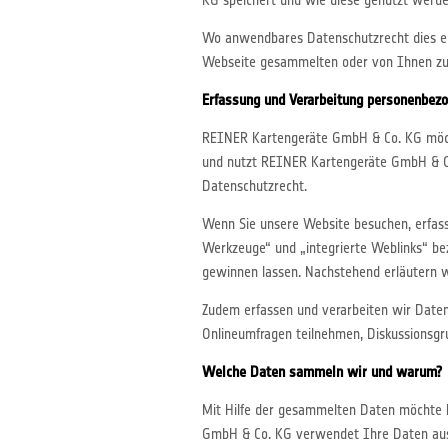
KG speichert und wie diese genutzt werde
Wo anwendbares Datenschutzrecht dies erf
Webseite gesammelten oder von Ihnen zur
Erfassung und Verarbeitung personenbez
REINER Kartengeräte GmbH & Co. KG möch
und nutzt REINER Kartengeräte GmbH & C
Datenschutzrecht.
Wenn Sie unsere Website besuchen, erfas
Werkzeuge“ und „integrierte Weblinks“ bez
gewinnen lassen. Nachstehend erläutern 
Zudem erfassen und verarbeiten wir Daten, 
Onlineumfragen teilnehmen, Diskussionsgru
Welche Daten sammeln wir und warum?
Mit Hilfe der gesammelten Daten möchte 
GmbH & Co. KG verwendet Ihre Daten aussc