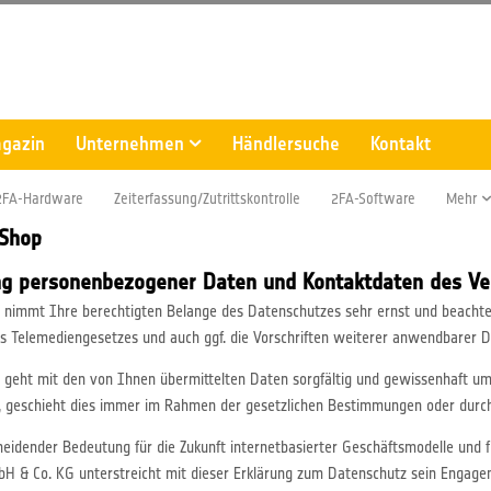
gazin
Unternehmen
Händlersuche
Kontakt
2FA-Hardware
Zeiterfassung/Zutrittskontrolle
2FA-Software
Mehr
-Shop
ng personenbezogener Daten und Kontaktdaten des Ve
immt Ihre berechtigten Belange des Datenschutzes sehr ernst und beachtet 
 Telemediengesetzes und auch ggf. die Vorschriften weiterer anwendbarer
eht mit den von Ihnen übermittelten Daten sorgfältig und gewissenhaft um.
, geschieht dies immer im Rahmen der gesetzlichen Bestimmungen oder durch 
heidender Bedeutung für die Zukunft internetbasierter Geschäftsmodelle und f
 & Co. KG unterstreicht mit dieser Erklärung zum Datenschutz sein Engagem