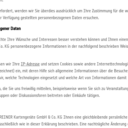
n.
ordert, werden wir Sie überdies ausdrücklich um Ihre Zustimmung für die we
 Verfügung gestellten personenbezogenen Daten ersuchen.
ogener Daten
te Ihre Wünsche und Interessen besser verstehen können und Ihnen einen 
o. KG personenbezogene Informationen in der nachfolgend beschrieben Wei
sen wir Ihre
IP-Adresse
und setzen Cookies sowie andere Internettechnologie
eichnet) ein, mit deren Hilfe sich allgemeine Informationen über die Besuch
wir, welche Technologien eingesetzt und welche Art von Informationen dami
die Sie uns freiwillig mitteilen, beispielsweise wenn Sie sich zu Veranstalt
ppen oder Diskussionsforen beitreten oder Einkäufe tätigen.
REINER Kartengeräte GmbH & Co. KG Ihnen eine gleichbleibende persönliche
hließlich wie in dieser Erklärung beschrieben. Eine nachträgliche Änderung